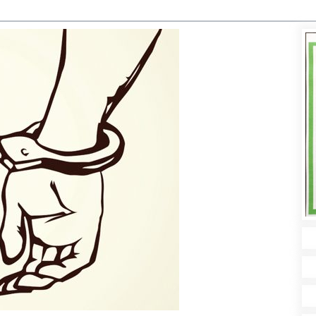
विश्वविद्यालयको उपकुलपति
नियुक्त
उपनिर्वाचनको मौन अवधि सुरु
अदालतलाई रञ्जिताको जवाफ :
‘रेशम पार्टी सदस्य हुन पनि
अयोग्य छन्’