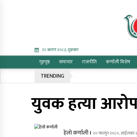
Skip
to
content
online
२२ श्रावण २०८३, शुक्रबार
गृहपृष्ठ
समाचार
राजनीति
कर्णाली विशेष
Trending Now
TRENDING
युवक हत्या आरोप
एकल आमाका सन्तानलाई
नागरिकता दिने गरी विधेयक
पारित
संसद्‌को बजेट अधिवेशन
हेलो कर्णाली
।
२० फाल्गुन २०८०, आईतवार 