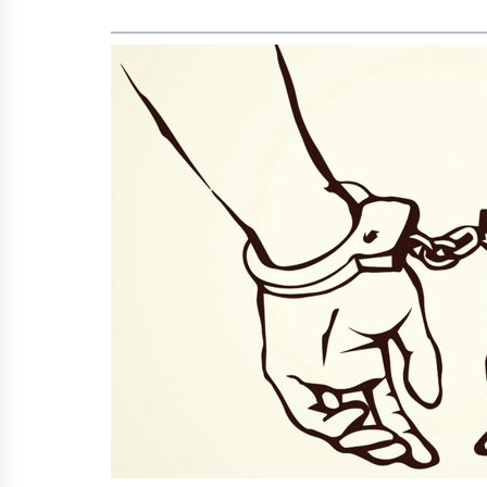
वैशाख २५ गते बोलाउने
सरकारको तयारी
जेठ १० देखि यार्सा संकलन
खुला हुने
भूकम्पबाट हुनसक्ने क्षति कम
गर्नतर्फ ध्यान दिउँ : राष्ट्रपति