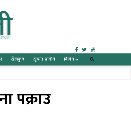
जन
खेलकुद
सूचना-प्रविधि
विविध
ा पक्राउ
आगामी आर्थिक वर्षको नीति,
कार्यक्रम र बजेटको तयारी
अन्तिम चरणमाः प्रधानमन्त्री
प्रचण्ड
इलाम-२ मा रास्वपासहित १६