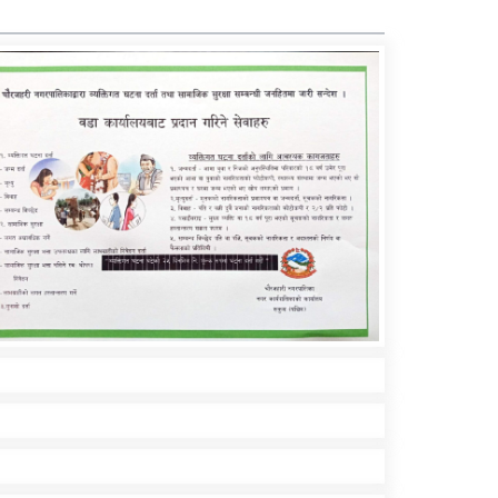
उम्मेदवारको जमानत जफत
मुख्यमन्त्री कँडेलले बिहीबार
विश्वासको मत लिने
माओवादीले मुख्यमन्त्री
कँडेललाई विश्वासको मत दिने,
परियार मन्त्री बन्दै