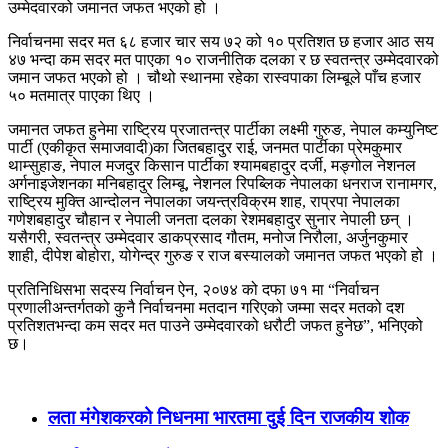
उम्मेदवारको जमानत जफत भएको हो ।
निर्वाचनमा सदर मत ६८ हजार चार सय ७२ को १० प्रतिशत छ हजार आठ सय
४७ भन्दा कम सदर मत पाएका १० राजनीतिक दलका र छ स्वतन्त्र उम्मेदवारको
जमान जफत भएको हो । चौथो स्थानमा रहेका रास्वपाका लिम्बूले पाँच हजार
५० मतमात्र पाएका थिए ।
जमानत जफत हुनेमा राष्ट्रिय प्रजातन्त्र पार्टीका लक्ष्मी गुरुङ, नेपाल कम्युनिष्ट
पार्टी (एकीकृत समाजवादी)का जितबहादुर राई, जनमत पार्टीका प्रेमकुमार
थाम्सुहाङ, नेपाल मजदुर किसान पार्टीका श्यामबहादुर दर्जी, मङ्गोल नेशनल
अर्गनाइजेशनका मनिबहादुर लिम्बू, नेशनल रिपब्लिक नेपालका धनराज रानामगर,
राष्ट्रिय मुक्ति आन्दोलन नेपालका जयन्त्रविक्रम शाह, राप्रपा नेपालका
गणेशबहादुर चौहान र नेपाली जनता दलका रेशमबहादुर सुनार नेपाली छन् ।
यसैगरी, स्वतन्त्र उम्मेदवार डाकप्रसाद गौतम, मनोज निरौला, अर्जुनकुमार
शाही, दीपेश बोहोरा, योगेन्द्र गुरुङ र राज बस्यालको जमानत जफत भएको हो ।
प्रतिनिधिसभा सदस्य निर्वाचन ऐन, २०७४ को दफा ७१ मा “निर्वाचन
प्रणालीअन्तर्गतको कुनै निर्वाचनमा मतदान गरिएको जम्मा सदर मतको दश
प्रतिशतभन्दा कम सदर मत पाउने उम्मेदवारको धरौटी जफत हुनेछ”, भनिएको
छ।
लता मंगेशकरको निधनमा भारतमा दुई दिन राजकीय शोक