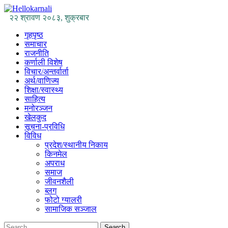
Skip
to
२२ श्रावण २०८३, शुक्रबार
online news portal
content
गृहपृष्ठ
समाचार
राजनीति
कर्णाली विशेष
विचार/अन्तर्वार्ता
अर्थ/वाणिज्य
शिक्षा/स्वास्थ्य
साहित्य
मनोरञ्जन
खेलकुद
सूचना-प्रविधि
विविध
प्रदेश/स्थानीय निकाय
किनमेल
अपराध
समाज
जीवनशैली
ब्लग
फोटो ग्यालरी
सामाजिक सञ्जाल
Search