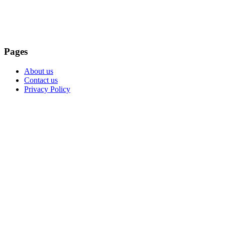
Pages
About us
Contact us
Privacy Policy
सूचना तथा प्रसारण विभाग, दर्ता नं.: ३१०८-२०७८/०७९
प्रेस काउन्सिल नेपाल, दर्ता नं.: ३९८-०७८/०७९
चौरजहारी मिडिया नेटवर्क प्रा. लि.
चौरजहारी – ३, रुकुम पश्चिम
सम्पर्क नं.: ९८५१०६३३५१
इमेल: dbsdibash@gmail.com