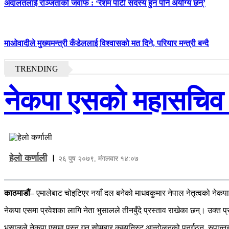
अदालतलाई रञ्जिताको जवाफ : ‘रेशम पार्टी सदस्य हुन पनि अयोग्य छन्’
माओवादीले मुख्यमन्त्री कँडेललाई विश्वासको मत दिने, परियार मन्त्री बन्दै
TRENDING
नेकपा एसको महासचिव ब
हेलो कर्णाली
।
२६ पुष २०७९, मंगलवार १४:०७
काठमाडौं–
एमालेबाट चोइटिएर नयाँ दल बनेको माधवकुमार नेपाल नेतृत्वको नेकप
नेकपा एसमा प्रवेशका लागि नेता भुसालले तीनबुँदे प्रस्ताव राखेका छन्। उक्त 
भुसालले नेकपा एसमा पस्न गत सोमबार कम्युनिस्ट आन्दोलनको पुनर्गठन, रुपान