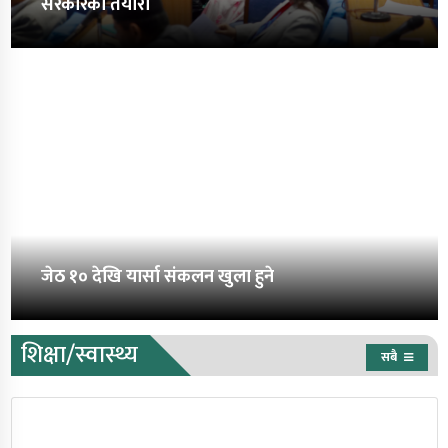
सरकारको तयारी
जेठ १० देखि यार्सा संकलन खुला हुने
शिक्षा/स्वास्थ्य
सबै