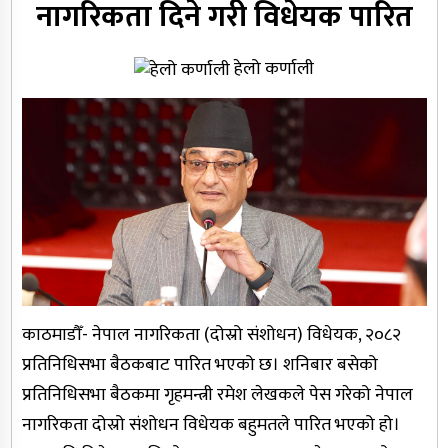
नागरिकता दिने गरी विधेयक पारित
प्रधानमन्त्री प्रचण्ड
संसद्‌को बजेट अधिवेशन वैशाख २५ गते
हेलो कर्णाली
बोलाउने सरकारको तयारी
मध्यपश्चिम र पूर्वाञ्चल विश्वविद्यालयको
उपकुलपति नियुक्त
इलाम-२ मा रास्वपासहित १६ उम्मेदवारको
जमानत जफत
जेठ १० देखि यार्सा संकलन खुला हुने
काठमाडौँ- नेपाल नागरिकता (दोस्रो संशोधन) विधेयक, २०८२
प्रतिनिधिसभा बैठकबाट पारित भएको छ। शनिबार बसेको
उपनिर्वाचनको मौन अवधि सुरु
प्रतिनिधिसभा बैठकमा गृहमन्त्री रमेश लेखकले पेस गरेको नेपाल
नागरिकता दोस्रो संशोधन विधेयक बहुमतले पारित भएको हो।