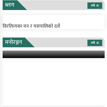
ब्लग
सबै
विरक्तियका मन र यसपालिको दशै
फेसबुकमा समस्या, एकाएक
मनोरञ्जन
सबै
प्रयोगकर्ताको प्रोफाइल लगआउट