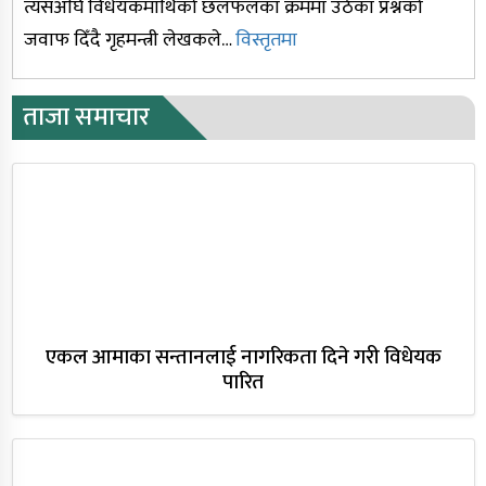
त्यसअघि विधेयकमाथिको छलफलका क्रममा उठेका प्रश्नको
मुख्यमन्त्री कँडेलले बिहीबार विश्वासको
मत लिने
जवाफ दिँदै गृहमन्त्री लेखकले…
विस्तृतमा
भूकम्पबाट हुनसक्ने क्षति कम गर्नतर्फ
ध्यान दिउँ : राष्ट्रपति
ताजा समाचार
अदालतलाई रञ्जिताको जवाफ : ‘रेशम पार्टी
सदस्य हुन पनि अयोग्य छन्’
माओवादीले मुख्यमन्त्री कँडेललाई
विश्वासको मत दिने, परियार मन्त्री बन्दै
एकल आमाका सन्तानलाई नागरिकता दिने गरी विधेयक
पारित