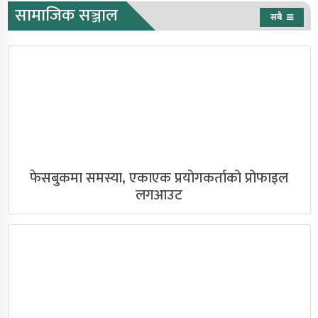
सामाजिक सञ्जाल
सबै
फेसबुकमा समस्या, एकाएक प्रयोगकर्ताको प्रोफाइल
लगआउट