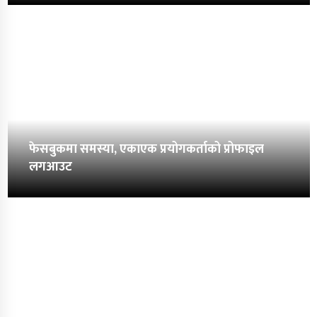
फेसबुकमा समस्या, एकाएक प्रयोगकर्ताको प्रोफाइल
लगआउट