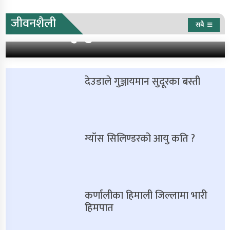
नेपालमा कुल मृत्युको ११.११ प्रतिशत
जीवनशैली
सबै
मृत्यु क्यान्सरबाट
देउडाले गुञ्जायमान सुदूरका बस्ती
ग्याँस सिलिण्डरको आयु कति ?
कर्णालीका हिमाली जिल्लामा भारी
हिमपात