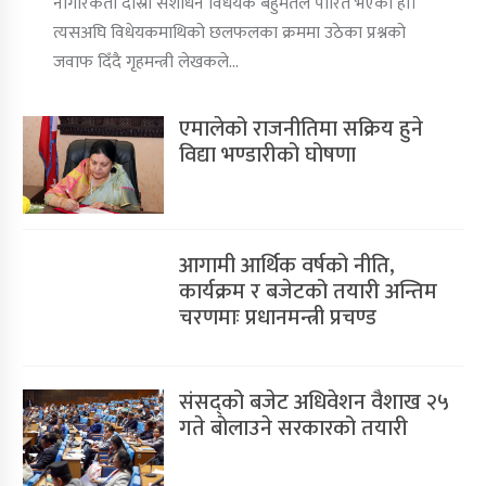
नागरिकता दोस्रो संशोधन विधेयक बहुमतले पारित भएको हो।
त्यसअघि विधेयकमाथिको छलफलका क्रममा उठेका प्रश्नको
जवाफ दिँदै गृहमन्त्री लेखकले…
एमालेको राजनीतिमा सक्रिय हुने
विद्या भण्डारीको घोषणा
आगामी आर्थिक वर्षको नीति,
कार्यक्रम र बजेटको तयारी अन्तिम
चरणमाः प्रधानमन्त्री प्रचण्ड
संसद्‌को बजेट अधिवेशन वैशाख २५
गते बोलाउने सरकारको तयारी