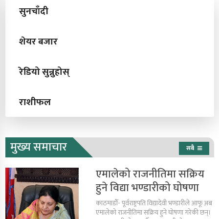
सुनचाँदी
शेयर बजार
रेडियो सुन्नुहोस्
राशीफल
मुख्य समाचार
सबै
एमालेको राजनीतिमा सक्रिय
हुने विद्या भण्डारीको घोषणा
काठमाडौँ- पूर्वराष्ट्रपति विद्यादेवी भण्डारीले आफू अब
एमालेको राजनीतिमा सक्रिय हुने घोषणा गरेकी छन्।